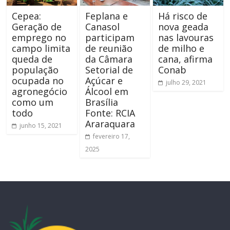
Cepea:
Feplana e
Há risco de
Geração de
Canasol
nova geada
emprego no
participam
nas lavouras
campo limita
de reunião
de milho e
queda de
da Câmara
cana, afirma
população
Setorial de
Conab
ocupada no
Açúcar e
julho 29, 2021
agronegócio
Álcool em
como um
Brasília
todo
Fonte: RCIA
Araraquara
junho 15, 2021
fevereiro 17,
2025