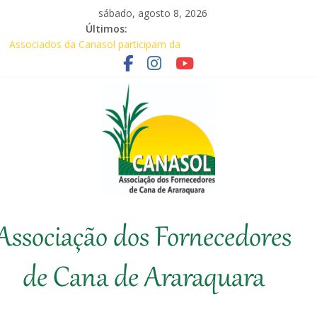
Pular
sábado, agosto 8, 2026
para
Últimos:
o
Associados da Canasol participam da
conteúdo
Coopercitrus Expo 2026
Baile Junino (2026) – Canasol
CANASOL promove palestra sobre
prevenção de incêndios em canaviais e
áreas rurais
Em audiência com Secretário da
Agricultura, Feplana e Canasol mostram a
difícil situação do fornecedor de cana
Canasol marca presença na 1ª Edição do
Canasol
Fator Biológico da Canaplan
Associação dos Fornecedores
Associação
dos
de Cana de Araraquara
Fornecedores
de
Cana