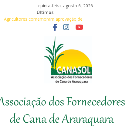
Pular
quinta-feira, agosto 6, 2026
para
Últimos:
o
Agricultores comemoram aprovação de
conteúdo
requerimentos de urgência para temas de
interesse do agronegócio
CANASOL leva conhecimento técnico ao
produtor de cana
Canasol marca presença na 1ª Edição do
Fator Biológico da Canaplan
Associados da Canasol participam da
Coopercitrus Expo 2026
Baile Junino (2026) – Canasol
Canasol
Associação dos Fornecedores
Associação
dos
de Cana de Araraquara
Fornecedores
de
Cana