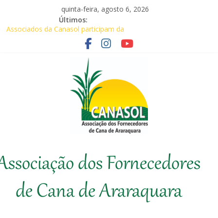
Pular
quinta-feira, agosto 6, 2026
para
Últimos:
o
Associados da Canasol participam da
conteúdo
Coopercitrus Expo 2026
Baile Junino (2026) – Canasol
Agricultores comemoram aprovação de
requerimentos de urgência para temas de
interesse do agronegócio
CANASOL leva conhecimento técnico ao
produtor de cana
Canasol marca presença na 1ª Edição do
Fator Biológico da Canaplan
Canasol
Associação dos Fornecedores
Associação
dos
de Cana de Araraquara
Fornecedores
de
Cana