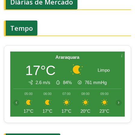
Diárias de Mercado
Tempo
Araraquara
17°C
Limpo
2.6 m/s
84%
761
mmHg
05:00
06:00
07:00
08:00
09:00
10:00
‹
›
17°C
17°C
17°C
20°C
23°C
25°C