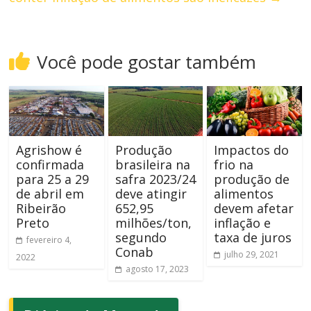
Você pode gostar também
Agrishow é
Produção
Impactos do
confirmada
brasileira na
frio na
para 25 a 29
safra 2023/24
produção de
de abril em
deve atingir
alimentos
Ribeirão
652,95
devem afetar
Preto
milhões/ton,
inflação e
segundo
taxa de juros
fevereiro 4,
Conab
julho 29, 2021
2022
agosto 17, 2023