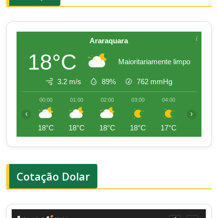
Araraquara
18°C
Maioritariamente limpo
3.2 m/s
89%
762
mmHg
00:00
01:00
02:00
03:00
04:00
05:00
‹
›
18°C
18°C
18°C
18°C
17°C
17°C
Cotação Dolar