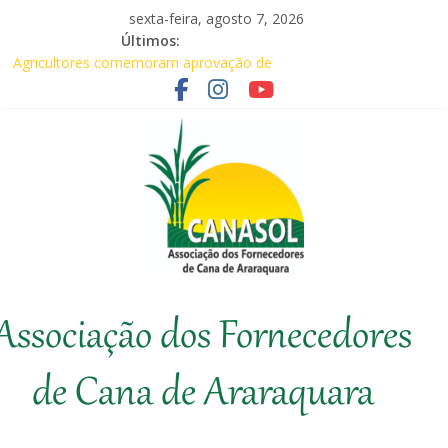
Pular
sexta-feira, agosto 7, 2026
para
Últimos:
Baile Junino (2026) – Canasol
o
Agricultores comemoram aprovação de
conteúdo
requerimentos de urgência para temas de
interesse do agronegócio
Em audiência com Secretário da
Agricultura, Feplana e Canasol mostram a
difícil situação do fornecedor de cana
Canasol marca presença na 1ª Edição do
Fator Biológico da Canaplan
Associados da Canasol participam da
Coopercitrus Expo 2026
Canasol
Associação dos Fornecedores
Associação
dos
de Cana de Araraquara
Fornecedores
de
Cana