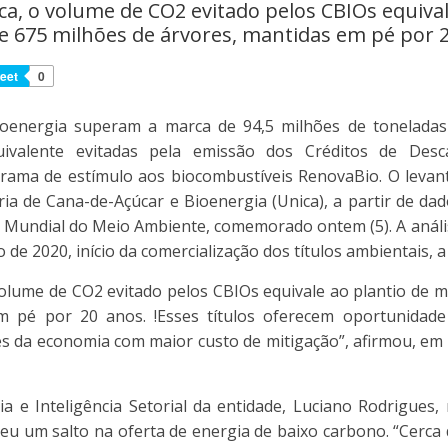
a, o volume de CO2 evitado pelos CBIOs equival
e 675 milhões de árvores, mantidas em pé por 
eet
0
oenergia superam a marca de 94,5 milhões de tonelada
uivalente evitadas pela emissão dos Créditos de Desca
rama de estímulo aos biocombustíveis RenovaBio. O levant
ria de Cana-de-Açúcar e Bioenergia (Unica), a partir de dad
 Mundial do Meio Ambiente, comemorado ontem (5). A anál
o de 2020, início da comercialização dos títulos ambientais, 
olume de CO2 evitado pelos CBIOs equivale ao plantio de m
m pé por 20 anos. !Esses títulos oferecem oportunida
s da economia com maior custo de mitigação”, afirmou, em 
a e Inteligência Setorial da entidade, Luciano Rodrigues,
deu um salto na oferta de energia de baixo carbono. “Cerca