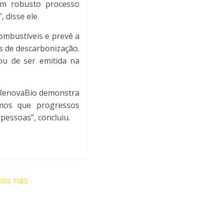
um robusto processo
 disse ele.
ombustíveis e prevê a
s de descarbonização.
ou de ser emitida na
o RenovaBio demonstra
amos que progressos
pessoas”, concluiu.
ios nas