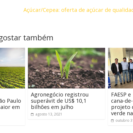
Açúcar/Cepea: oferta de açúcar de qualidad
 gostar também
Agronegócio registrou
FAESP e 
ão Paulo
superávit de US$ 10,1
cana-de-
maior em
bilhões em julho
projeto 
verde n
agosto 13, 2021
outubro 3