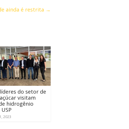
e ainda é restrita
→
líderes do setor de
açúcar visitam
de hidrogênio
a USP
1, 2023