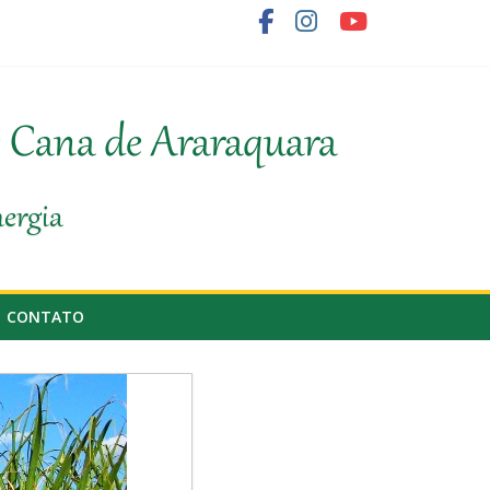
ornecedor de cana
e Cana de Araraquara
nergia
CONTATO