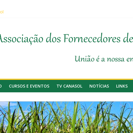
ol
sobre prevenção de incêndios em canaviais e áreas rurais
o da Agricultura, Feplana e Canasol mostram a difícil situação do f
 1ª Edição do Fator Biológico da Canaplan
Associação dos Fornecedores d
ticipam da Coopercitrus Expo 2026
União é a nossa e
O
CURSOS E EVENTOS
TV CANASOL
NOTÍCIAS
LINKS