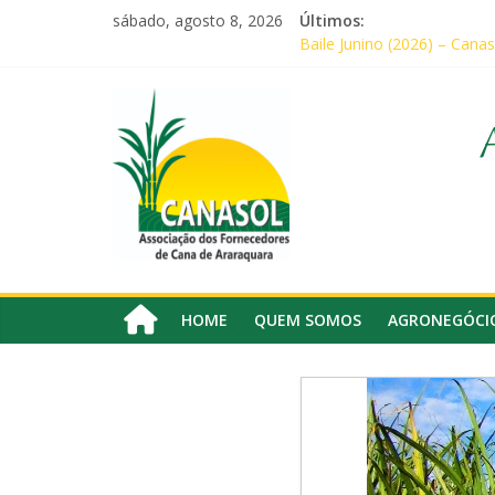
Pular
sábado, agosto 8, 2026
Últimos:
para
Baile Junino (2026) – Canas
o
CANASOL promove palestra 
conteúdo
Canasol
Em audiência com Secretári
Canasol marca presença na
Associados da Canasol par
Associação
dos
Fornecedores
de
Cana
HOME
QUEM SOMOS
AGRONEGÓCI