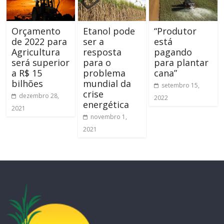
Orçamento
Etanol pode
“Produtor
de 2022 para
ser a
está
Agricultura
resposta
pagando
será superior
para o
para plantar
a R$ 15
problema
cana”
bilhões
mundial da
setembro 15,
crise
dezembro 28,
2022
energética
2021
novembro 1,
2021