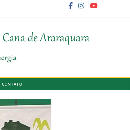
o fornecedor de cana
e Cana de Araraquara
nergia
CONTATO