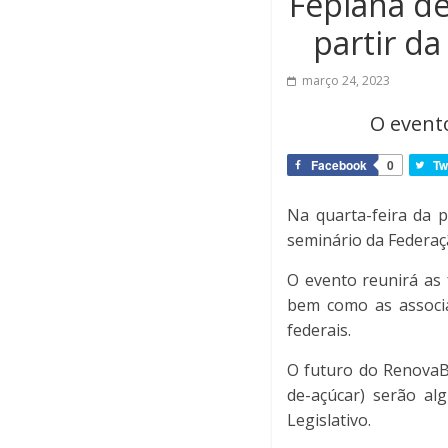
Feplana de
partir d
março 24, 2023
O evento
Facebook
0
Tw
Na quarta-feira da p
seminário da Federaçã
O evento reunirá as 
bem como as associa
federais.
O futuro do RenovaBi
de-açúcar) serão al
Legislativo.