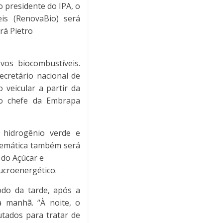
 presidente do IPA, o
eis (RenovaBio) será
rá Pietro
os biocombustíveis.
ecretário nacional de
 veicular a partir da
lo chefe da Embrapa
 hidrogênio verde e
 temática também será
 do Açúcar e
ucroenergético.
odo da tarde, após a
a manhã. “À noite, o
utados para tratar de