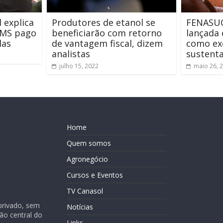
 explica
Produtores de etanol se
FENASU
CMS pago
beneficiarão com retorno
lançada 
las
de vantagem fiscal, dizem
como ex
analistas
sustenta
julho 15, 2022
maio 26, 
Home
Quem somos
Agronegócio
Cursos e Eventos
TV Canasol
privado, sem
Notícias
ião central do
Links