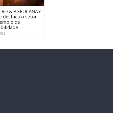
CRO & AGROCANA é
e destaca o setor
emplo de
bilidade
2022