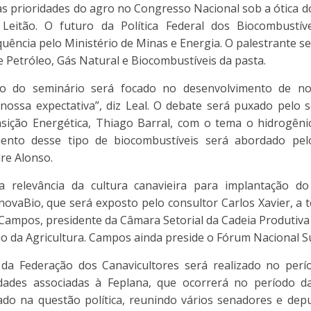
s prioridades do agro no Congresso Nacional sob a ótica do
Leitão. O futuro da Política Federal dos Biocombustív
uência pelo Ministério de Minas e Energia. O palestrante se
 Petróleo, Gás Natural e Biocombustíveis da pasta.
do seminário será focado no desenvolvimento de nov
nossa expectativa”, diz Leal. O debate será puxado pelo s
ição Energética, Thiago Barral, com o tema o hidrogênio
mento desse tipo de biocombustíveis será abordado pe
re Alonso.
 relevância da cultura canavieira para implantação do
ovaBio, que será exposto pelo consultor Carlos Xavier, a
Campos, presidente da Câmara Setorial da Cadeia Produtiva
rio da Agricultura. Campos ainda preside o Fórum Nacional S
 da Federação dos Canavicultores será realizado no perí
dades associadas à Feplana, que ocorrerá no período d
do na questão política, reunindo vários senadores e dep