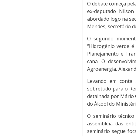
O debate começa pela
ex-deputado Nilson 
abordado logo na seq
Mendes, secretário de
O segundo momento 
“Hidrogênio verde é 
Planejamento e Trans
cana. O desenvolvi
Agroenergia, Alexand
Levando em conta a
sobretudo para o Ren
detalhada por Mário 
do Álcool do Ministé
O seminário técnico
assembleia das enti
seminário segue foca