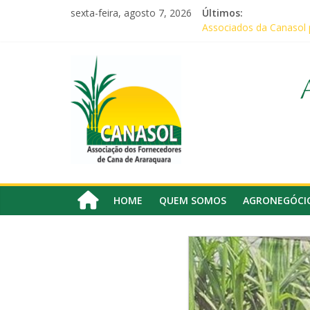
Pular
sexta-feira, agosto 7, 2026
Últimos:
para
Associados da Canasol 
o
Baile Junino (2026) – C
conteúdo
Canasol
CANASOL promove palest
Em audiência com Secret
Canasol marca presença
Associação
dos
Fornecedores
de
Cana
HOME
QUEM SOMOS
AGRONEGÓCI