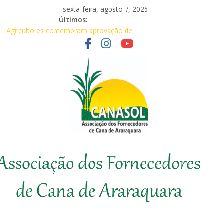
Pular
sexta-feira, agosto 7, 2026
para
Últimos:
o
Agricultores comemoram aprovação de
conteúdo
requerimentos de urgência para temas de
interesse do agronegócio
Em audiência com Secretário da
Agricultura, Feplana e Canasol mostram a
difícil situação do fornecedor de cana
Canasol marca presença na 1ª Edição do
Fator Biológico da Canaplan
Associados da Canasol participam da
Coopercitrus Expo 2026
Canasol
Baile Junino (2026) – Canasol
Associação dos Fornecedores
Associação
dos
de Cana de Araraquara
Fornecedores
de
Cana