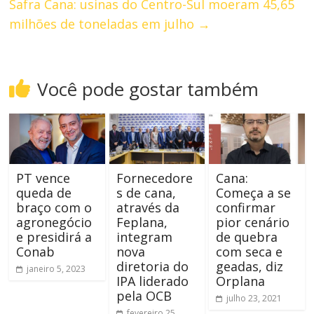
Safra Cana: usinas do Centro-Sul moeram 45,65
milhões de toneladas em julho
→
Você pode gostar também
PT vence
Fornecedore
Cana:
queda de
s de cana,
Começa a se
braço com o
através da
confirmar
agronegócio
Feplana,
pior cenário
e presidirá a
integram
de quebra
Conab
nova
com seca e
diretoria do
geadas, diz
janeiro 5, 2023
IPA liderado
Orplana
pela OCB
julho 23, 2021
fevereiro 25,