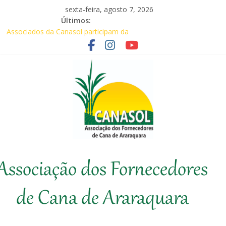
Pular
sexta-feira, agosto 7, 2026
para
Últimos:
o
Associados da Canasol participam da
conteúdo
Coopercitrus Expo 2026
Baile Junino (2026) – Canasol
CANASOL promove palestra sobre
prevenção de incêndios em canaviais e
áreas rurais
Em audiência com Secretário da
Agricultura, Feplana e Canasol mostram a
difícil situação do fornecedor de cana
Canasol marca presença na 1ª Edição do
Canasol
Fator Biológico da Canaplan
Associação dos Fornecedores
Associação
dos
de Cana de Araraquara
Fornecedores
de
Cana