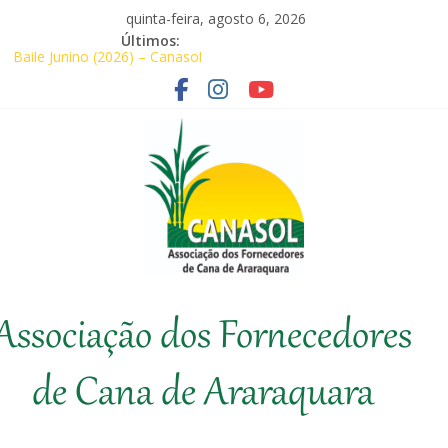
Pular
quinta-feira, agosto 6, 2026
para
Últimos:
o
Baile Junino (2026) – Canasol
conteúdo
Agricultores comemoram aprovação de
requerimentos de urgência para temas de
interesse do agronegócio
CANASOL leva conhecimento técnico ao
produtor de cana
Canasol marca presença na 1ª Edição do
Fator Biológico da Canaplan
Associados da Canasol participam da
Coopercitrus Expo 2026
Canasol
Associação dos Fornecedores
Associação
dos
de Cana de Araraquara
Fornecedores
de
Cana