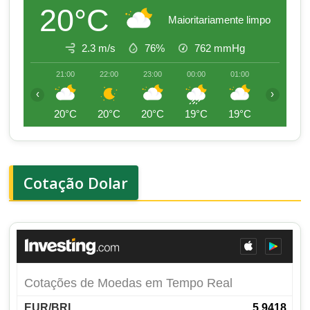
20°C
Maioritariamente limpo
2.3 m/s
76%
762
mmHg
21:00
22:00
23:00
00:00
01:00
02:00
‹
›
20°C
20°C
20°C
19°C
19°C
19°C
Cotação Dolar