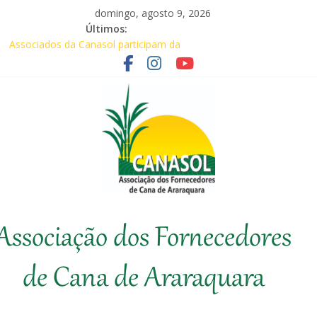
Pular
domingo, agosto 9, 2026
para
Últimos:
o
Associados da Canasol participam da
conteúdo
Coopercitrus Expo 2026
Baile Junino (2026) – Canasol
CANASOL promove palestra sobre
prevenção de incêndios em canaviais e
áreas rurais
Em audiência com Secretário da
Agricultura, Feplana e Canasol mostram a
difícil situação do fornecedor de cana
Canasol marca presença na 1ª Edição do
Canasol
Fator Biológico da Canaplan
Associação dos Fornecedores
Associação
dos
de Cana de Araraquara
Fornecedores
de
Cana