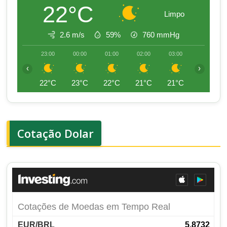
22°C
Limpo
2.6 m/s
59%
760
mmHg
23:00
00:00
01:00
02:00
03:00
04:00
‹
›
22°C
23°C
22°C
21°C
21°C
21°C
Cotação Dolar