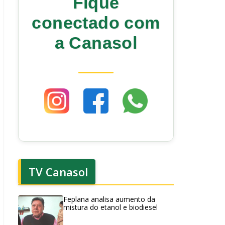
Fique
conectado com
a Canasol
TV Canasol
Feplana analisa aumento da
mistura do etanol e biodiesel