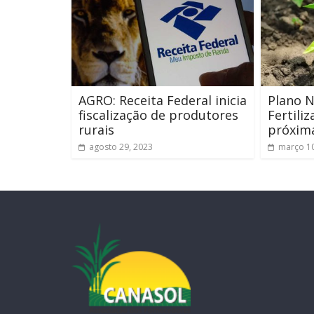
AGRO: Receita Federal inicia
Plano N
fiscalização de produtores
Fertili
rurais
próxim
agosto 29, 2023
março 10