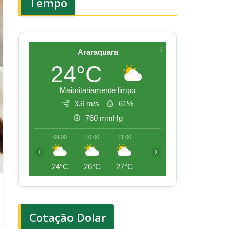
Tempo
Araraquara
24°C
Maioritariamente limpo
3.6 m/s
61%
760
mmHg
09:00
10:00
11:00
12:00
13:00
14:00
‹
›
24°C
26°C
27°C
28°C
30°C
30°
Cotação Dolar