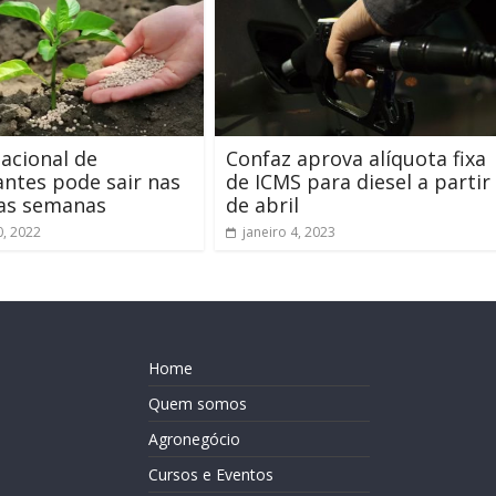
acional de
Confaz aprova alíquota fixa
zantes pode sair nas
de ICMS para diesel a partir
as semanas
de abril
, 2022
janeiro 4, 2023
Home
Quem somos
Agronegócio
Cursos e Eventos