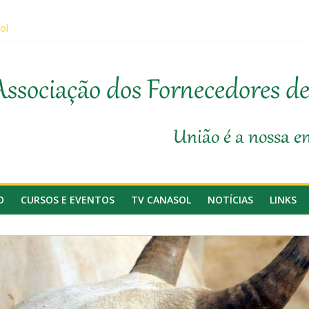
ol
sobre prevenção de incêndios em canaviais e áreas rurais
o da Agricultura, Feplana e Canasol mostram a difícil situação do f
 1ª Edição do Fator Biológico da Canaplan
Associação dos Fornecedores d
ticipam da Coopercitrus Expo 2026
União é a nossa e
O
CURSOS E EVENTOS
TV CANASOL
NOTÍCIAS
LINKS