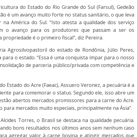
cultura do Estado do Rio Grande do Sul (Farsul), Gedeão
ção é um avanço muito forte no status sanitário, o que leva
na América do Sul. “Isto atesta a qualidade dos serviço
mbém o avanço para os produtores que passam a ser os
propriedade é o primeiro fiscal”, diz Pereira.
ia Agrosilvopastoril do estado de Rondônia, Júlio Peres,
ia para o estado. “Essa é uma conquista ímpar para o nosso
nsolidação de parceria público/privada com competência e
 do Estado do Acre (Faeac), Assuero Veronez, a pecuária é a
ficiente para comemorar o status. Segundo ele, isso abre um
 estão abertos mercados promissores para a carne do Acre.
 para mercados muito especiais, principalmente na Ásia”.
Alcides Torres, o Brasil se destaca na qualidade pecuária.
rando bons resultados nos últimos anos sem nenhum caso
para agregar valor à carne bovina e atingir mercados que