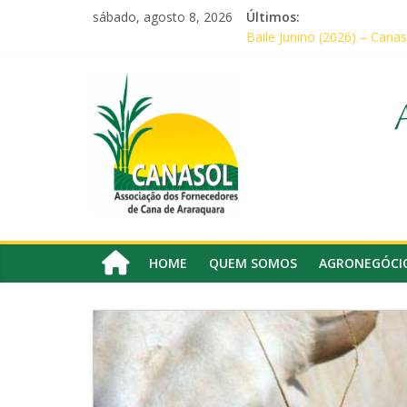
Pular
sábado, agosto 8, 2026
Últimos:
para
Baile Junino (2026) – Canas
o
CANASOL promove palestra 
conteúdo
Canasol
Em audiência com Secretári
Canasol marca presença na
Associados da Canasol par
Associação
dos
Fornecedores
de
Cana
HOME
QUEM SOMOS
AGRONEGÓCI