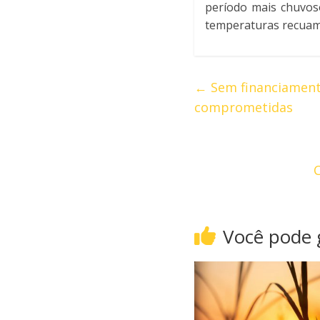
período mais chuvoso
temperaturas recuam 
←
Sem financiamento
comprometidas
C
Você pode