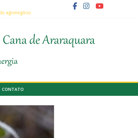
 do agronegócio
o fornecedor de cana
e Cana de Araraquara
nergia
CONTATO