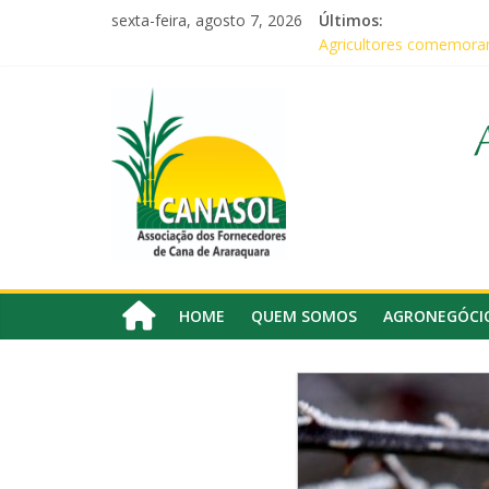
Pular
sexta-feira, agosto 7, 2026
Últimos:
para
Agricultores comemoram
o
Em audiência com Secret
conteúdo
Canasol
Canasol marca presença
Associados da Canasol 
Baile Junino (2026) – C
Associação
dos
Fornecedores
de
Cana
HOME
QUEM SOMOS
AGRONEGÓCI