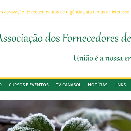
 aprovação de requerimentos de urgência para temas de interesse
ário da Agricultura, Feplana e Canasol mostram a difícil situação d
 na 1ª Edição do Fator Biológico da Canaplan
participam da Coopercitrus Expo 2026
Associação dos Fornecedores d
anasol
União é a nossa e
O
CURSOS E EVENTOS
TV CANASOL
NOTÍCIAS
LINKS