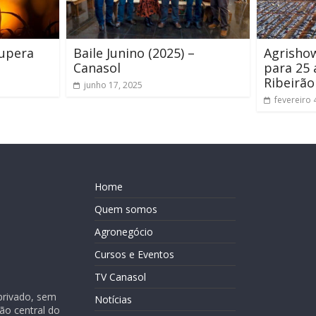
supera
Baile Junino (2025) –
Agrisho
Canasol
para 25 
Ribeirão
junho 17, 2025
fevereiro 
Home
Quem somos
Agronegócio
Cursos e Eventos
TV Canasol
privado, sem
Notícias
ião central do