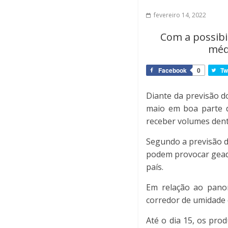
fevereiro 14, 2022
Com a possibi
méd
Facebook
0
Tw
Diante da previsão d
maio em boa parte d
receber volumes dent
Segundo a previsão d
podem provocar gead
país.
Em relação ao pano
corredor de umidade 
Até o dia 15, os pro