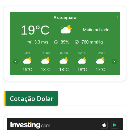
Araraquara
19°C
Muito nublado
3.3 m/s
89%
760
mmHg
23:00
00:00
01:00
02:00
03:00
04:00
‹
›
19°C
18°C
18°C
18°C
17°C
17°C
Cotação Dolar