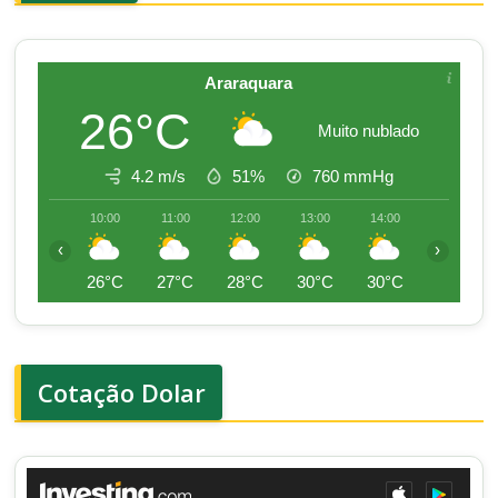
Araraquara
26°C
Muito nublado
4.2 m/s
51%
760
mmHg
10:00
11:00
12:00
13:00
14:00
15:00
‹
›
26°C
27°C
28°C
30°C
30°C
30°C
Cotação Dolar