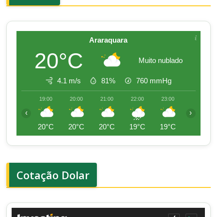
Araraquara
20°C
Muito nublado
4.1 m/s
81%
760
mmHg
19:00
20:00
21:00
22:00
23:00
00:00
‹
›
20°C
20°C
20°C
19°C
19°C
18°C
Cotação Dolar