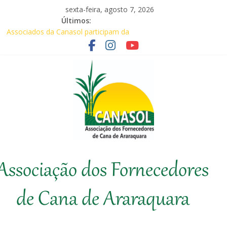
Pular
sexta-feira, agosto 7, 2026
para
Últimos:
o
Associados da Canasol participam da
conteúdo
Coopercitrus Expo 2026
Baile Junino (2026) – Canasol
CANASOL promove palestra sobre
prevenção de incêndios em canaviais e
áreas rurais
Em audiência com Secretário da
Agricultura, Feplana e Canasol mostram a
difícil situação do fornecedor de cana
Canasol marca presença na 1ª Edição do
Canasol
Fator Biológico da Canaplan
Associação dos Fornecedores
Associação
dos
de Cana de Araraquara
Fornecedores
de
Cana