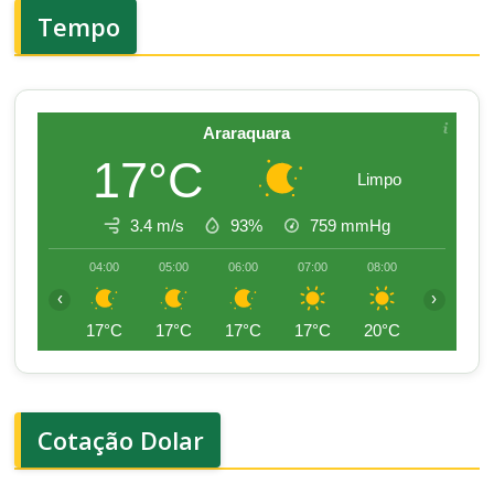
Tempo
Araraquara
17°C
Limpo
3.4 m/s
93%
759
mmHg
04:00
05:00
06:00
07:00
08:00
09:00
‹
›
17°C
17°C
17°C
17°C
20°C
24°C
Cotação Dolar