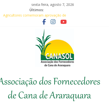
Pular
sexta-feira, agosto 7, 2026
para
Últimos:
o
Agricultores comemoram aprovação de
conteúdo
requerimentos de urgência para temas de
interesse do agronegócio
Em audiência com Secretário da
Agricultura, Feplana e Canasol mostram a
difícil situação do fornecedor de cana
Canasol marca presença na 1ª Edição do
Fator Biológico da Canaplan
Associados da Canasol participam da
Coopercitrus Expo 2026
Canasol
Baile Junino (2026) – Canasol
Associação dos Fornecedores
Associação
dos
de Cana de Araraquara
Fornecedores
de
Cana