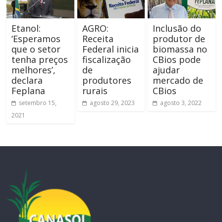
Etanol:
AGRO:
Inclusão do
‘Esperamos
Receita
produtor de
que o setor
Federal inicia
biomassa no
tenha preços
fiscalização
CBios pode
melhores’,
de
ajudar
declara
produtores
mercado de
Feplana
rurais
CBios
setembro 15,
agosto 29, 2023
agosto 3, 2022
2021