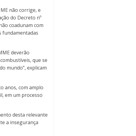
ME não corrige, e
ação do Decreto nº
as não coadunam com
es fundamentadas
 MME deverão
combustíveis, que se
 do mundo”, explicam
nco anos, com amplo
vil, em um processo
mento desta relevante
nte a insegurança