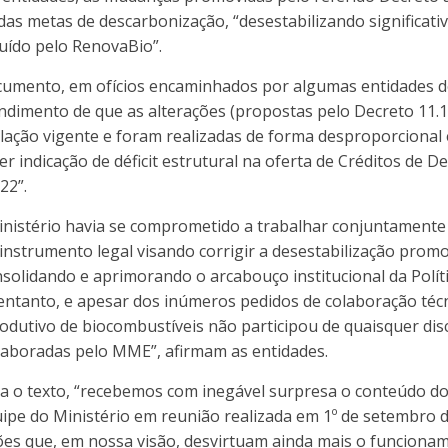
as metas de descarbonização, “desestabilizando significati
tuído pelo RenovaBio”.
umento, em ofícios encaminhados por algumas entidades do
ndimento de que as alterações (propostas pelo Decreto 11.
lação vigente e foram realizadas de forma desproporcional 
r indicação de déficit estrutural na oferta de Créditos de 
22”.
inistério havia se comprometido a trabalhar conjuntamente
nstrumento legal visando corrigir a desestabilização prom
solidando e aprimorando o arcabouço institucional da Polít
entanto, e apesar dos inúmeros pedidos de colaboração técn
rodutivo de biocombustíveis não participou de quaisquer di
aboradas pelo MME”, afirmam as entidades.
a o texto, “recebemos com inegável surpresa o conteúdo 
ipe do Ministério em reunião realizada em 1º de setembro 
ões que, em nossa visão, desvirtuam ainda mais o funciona