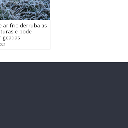
 ar frio derruba as
turas e pode
r geadas
2021