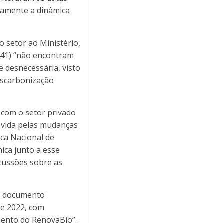
vamente a dinâmica
 setor ao Ministério,
141) “não encontram
e desnecessária, visto
Descarbonização
 com o setor privado
ovida pelas mudanças
ica Nacional de
ica junto a esse
scussões sobre as
do documento
de 2022, com
mento do RenovaBio”.