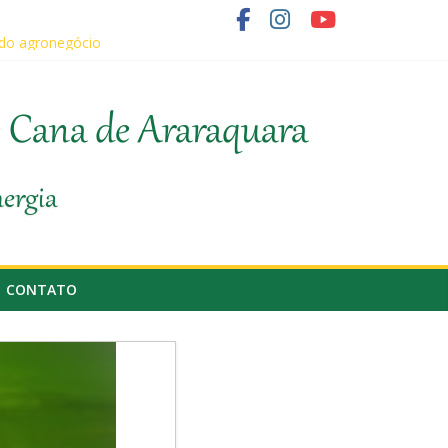
 do agronegócio
o fornecedor de cana
e Cana de Araraquara
nergia
CONTATO