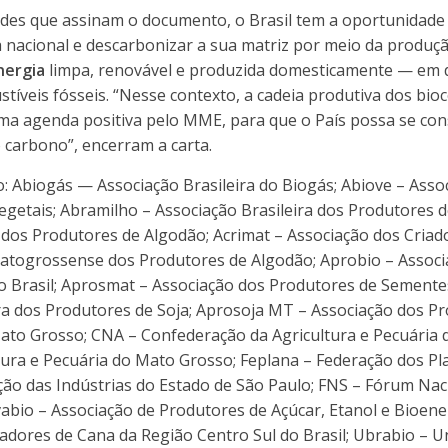
des que assinam o documento, o Brasil tem a oportunidade 
 nacional e descarbonizar a sua matriz por meio da produçã
nergia
limpa, renovável e produzida domesticamente — em 
tíveis fósseis. “Nesse contexto, a cadeia produtiva dos bio
ma agenda positiva pelo MME, para que o País possa se con
 carbono”, encerram a carta.
 Abiogás — Associação Brasileira do Biogás; Abiove – Assoc
egetais; Abramilho – Associação Brasileira dos Produtores 
a dos Produtores de Algodão; Acrimat – Associação dos Cria
atogrossense dos Produtores de Algodão; Aprobio – Associ
o Brasil; Aprosmat – Associação dos Produtores de Sement
ira dos Produtores de Soja; Aprosoja MT – Associação dos Pr
ato Grosso; CNA – Confederação da Agricultura e Pecuária d
tura e Pecuária do Mato Grosso; Feplana – Federação dos P
ação das Indústrias do Estado de São Paulo; FNS – Fórum Nac
abio – Associação de Produtores de Açúcar, Etanol e Bioene
adores de Cana da Região Centro Sul do Brasil; Ubrabio – Un