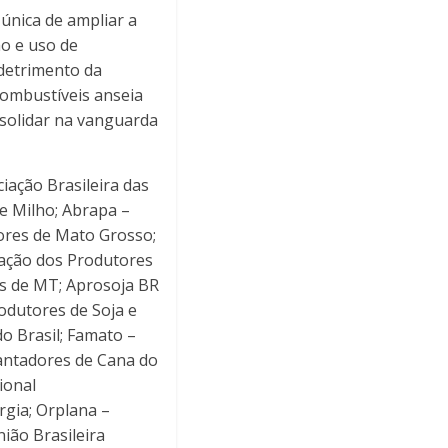
única de ampliar a
o e uso de
detrimento da
combustíveis anseia
solidar na vanguarda
iação Brasileira das
de Milho; Abrapa –
dores de Mato Grosso;
ação dos Produtores
es de MT; Aprosoja BR
odutores de Soja e
o Brasil; Famato –
lantadores de Cana do
ional
rgia; Orplana –
ião Brasileira