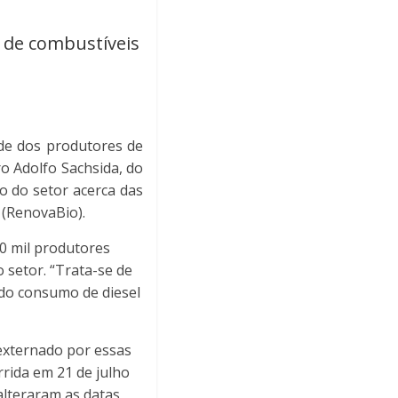
 de combustíveis
ade dos produtores de
o Adolfo Sachsida, do
o do setor acerca das
 (RenovaBio).
00 mil produtores
 setor. “Trata-se de
 do consumo de diesel
 externado por essas
rrida em 21 de julho
alteraram as datas