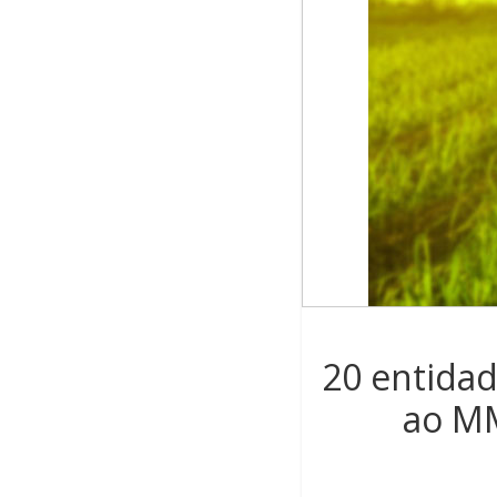
20 entida
ao MM