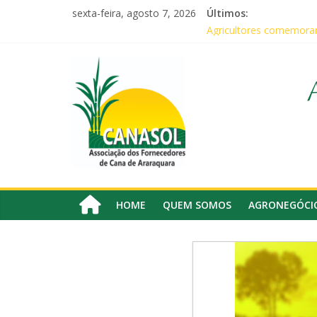
Pular
sexta-feira, agosto 7, 2026
Últimos:
para
Baile Junino (2026) – C
o
Agricultores comemoram
Em audiência com Secret
conteúdo
Canasol
Canasol marca presença
Associados da Canasol 
Associação
dos
Fornecedores
de
Cana
HOME
QUEM SOMOS
AGRONEGÓCI