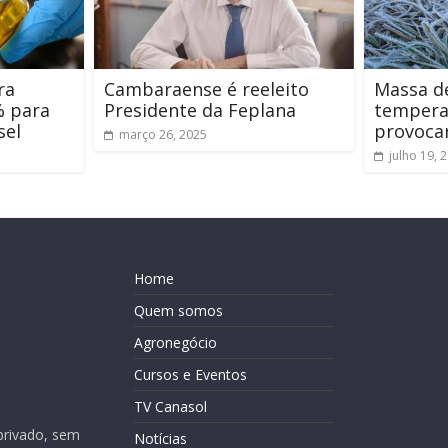
ra
Cambaraense é reeleito
Massa de
% para
Presidente da Feplana
tempera
sel
provoca
março 26, 2025
julho 19, 
Home
Quem somos
Agronegócio
Cursos e Eventos
TV Canasol
privado, sem
Notícias