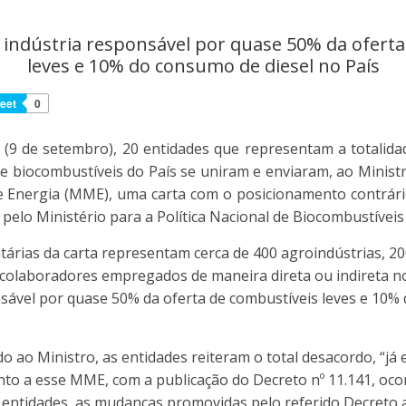
 indústria responsável por quase 50% da oferta
leves e 10% do consumo de diesel no País
eet
0
a (9 de setembro), 20 entidades que representam a totalid
e biocombustíveis do País se uniram e enviaram, ao Ministr
e Energia (MME), uma carta com o posicionamento contrári
pelo Ministério para a Política Nacional de Biocombustíveis
tárias da carta representam cerca de 400 agroindústrias, 2
 colaboradores empregados de maneira direta ou indireta no
sável por quase 50% da oferta de combustíveis leves e 10%
 ao Ministro, as entidades reiteram o total desacordo, “já
nto a esse MME, com a publicação do Decreto nº 11.141, oco
 entidades, as mudanças promovidas pelo referido Decreto 