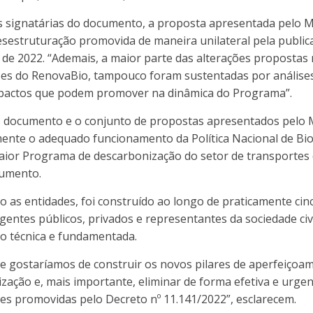
 signatárias do documento, a proposta apresentada pelo M
esestruturação promovida de maneira unilateral pela public
ho de 2022. “Ademais, a maior parte das alterações propost
rizes do RenovaBio, tampouco foram sustentadas por anális
mpactos que podem promover na dinâmica do Programa”.
 o documento e o conjunto de propostas apresentados pelo
ente o adequado funcionamento da Política Nacional de Bio
ior Programa de descarbonização do setor de transportes
cumento.
 as entidades, foi construído ao longo de praticamente ci
gentes públicos, privados e representantes da sociedade ci
o técnica e fundamentada.
e gostaríamos de construir os novos pilares de aperfeiçoa
ização e, mais importante, eliminar de forma efetiva e urge
ões promovidas pelo Decreto nº 11.141/2022”, esclarecem.