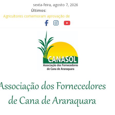
Pular
sexta-feira, agosto 7, 2026
para
Últimos:
o
Agricultores comemoram aprovação de
conteúdo
requerimentos de urgência para temas de
interesse do agronegócio
Em audiência com Secretário da
Agricultura, Feplana e Canasol mostram a
difícil situação do fornecedor de cana
Canasol marca presença na 1ª Edição do
Fator Biológico da Canaplan
Associados da Canasol participam da
Coopercitrus Expo 2026
Canasol
Baile Junino (2026) – Canasol
Associação dos Fornecedores
Associação
dos
de Cana de Araraquara
Fornecedores
de
Cana