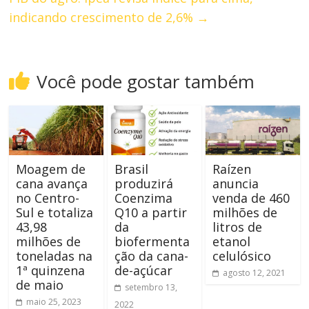
indicando crescimento de 2,6%
→
Você pode gostar também
Moagem de
Brasil
Raízen
cana avança
produzirá
anuncia
no Centro-
Coenzima
venda de 460
Sul e totaliza
Q10 a partir
milhões de
43,98
da
litros de
milhões de
biofermenta
etanol
toneladas na
ção da cana-
celulósico
1ª quinzena
de-açúcar
agosto 12, 2021
de maio
setembro 13,
maio 25, 2023
2022