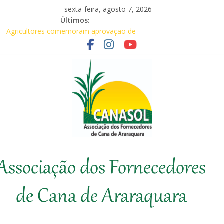
Pular
sexta-feira, agosto 7, 2026
para
Últimos:
Baile Junino (2026) – Canasol
o
Agricultores comemoram aprovação de
conteúdo
requerimentos de urgência para temas de
interesse do agronegócio
Em audiência com Secretário da
Agricultura, Feplana e Canasol mostram a
difícil situação do fornecedor de cana
Canasol marca presença na 1ª Edição do
Fator Biológico da Canaplan
Associados da Canasol participam da
Coopercitrus Expo 2026
Canasol
Associação dos Fornecedores
Associação
dos
de Cana de Araraquara
Fornecedores
de
Cana