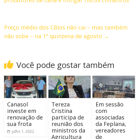
produtores de cana e mitigar riscos climáticos
Preço médio dos CBios não cai – mas também
não sobe – na 1ª quinzena de agosto
→
Você pode gostar também
Canasol
Tereza
Em sessão
investe em
Cristina
com
renovação de
participa de
associadas
sua frota
reunião dos
da Feplana,
ministros da
vereadores
julho 1, 2022
Agricultura
de