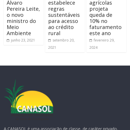
Álvaro
estabelece
agrícolas
Pereira Leite,
regras
projeta
o novo
sustentáveis
queda de
ministro do
para acesso
10% no
Meio
ao crédito
faturamento
Ambiente
rural
este ano
junho 23, 2021
setembro 20,
fevereiro 29,
2021
2024
A CANASOL é uma associação de classe, de caráter privado,