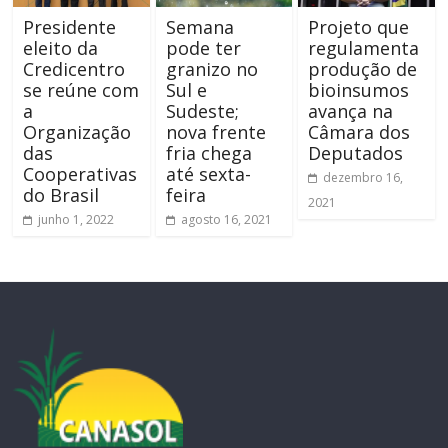
Presidente
Semana
Projeto que
eleito da
pode ter
regulamenta
Credicentro
granizo no
produção de
se reúne com
Sul e
bioinsumos
a
Sudeste;
avança na
Organização
nova frente
Câmara dos
das
fria chega
Deputados
Cooperativas
até sexta-
dezembro 16,
do Brasil
feira
2021
junho 1, 2022
agosto 16, 2021