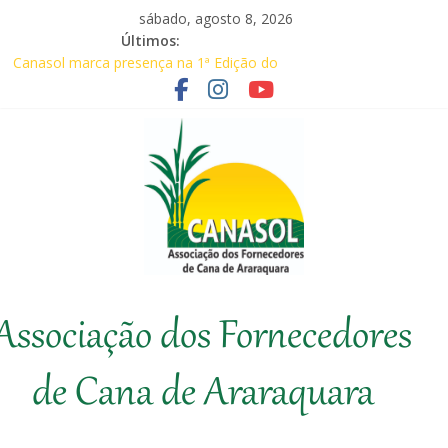
Pular
sábado, agosto 8, 2026
para
Últimos:
o
Canasol marca presença na 1ª Edição do
conteúdo
Fator Biológico da Canaplan
Associados da Canasol participam da
Coopercitrus Expo 2026
Baile Junino (2026) – Canasol
CANASOL promove palestra sobre
prevenção de incêndios em canaviais e
áreas rurais
Em audiência com Secretário da
Agricultura, Feplana e Canasol mostram a
Canasol
difícil situação do fornecedor de cana
Associação dos Fornecedores
Associação
dos
de Cana de Araraquara
Fornecedores
de
Cana