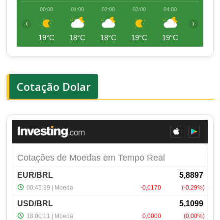
00:00
01:00
02:00
03:00
04:00
05:00
‹
›
19°C
18°C
18°C
19°C
19°C
19°C
Cotação Dolar