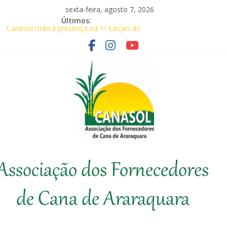
Pular
sexta-feira, agosto 7, 2026
para
Últimos:
o
Canasol marca presença na 1ª Edição do
conteúdo
Fator Biológico da Canaplan
Associados da Canasol participam da
Coopercitrus Expo 2026
Baile Junino (2026) – Canasol
Agricultores comemoram aprovação de
requerimentos de urgência para temas de
interesse do agronegócio
Em audiência com Secretário da
Agricultura, Feplana e Canasol mostram a
Canasol
difícil situação do fornecedor de cana
Associação dos Fornecedores
Associação
dos
de Cana de Araraquara
Fornecedores
de
Cana