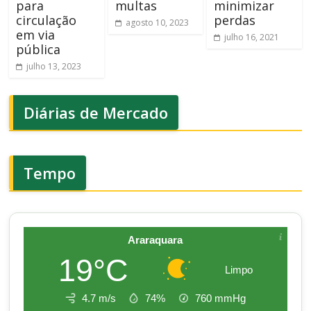
para
multas
minimizar
circulação
perdas
agosto 10, 2023
em via
julho 16, 2021
pública
julho 13, 2023
Diárias de Mercado
Tempo
Araraquara
19°C
Limpo
4.7 m/s
74%
760
mmHg