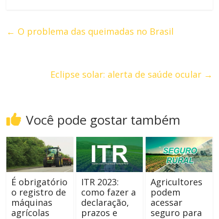
←
O problema das queimadas no Brasil
Eclipse solar: alerta de saúde ocular
→
Você pode gostar também
É obrigatório
ITR 2023:
Agricultores
o registro de
como fazer a
podem
máquinas
declaração,
acessar
agrícolas
prazos e
seguro para