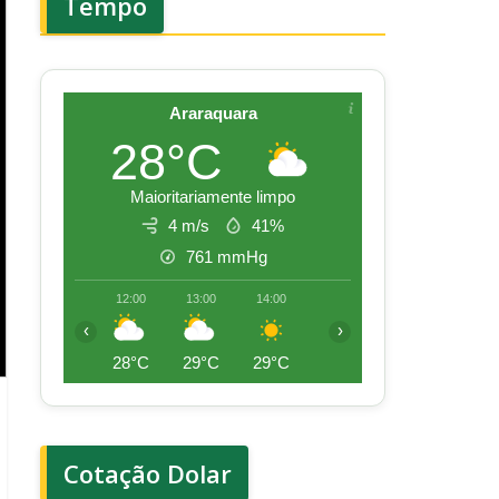
Tempo
Araraquara
28°C
Maioritariamente limpo
4 m/s
41%
761
mmHg
12:00
13:00
14:00
15:00
16:00
17:00
‹
›
28°C
29°C
29°C
28°C
28°C
27°
Cotação Dolar