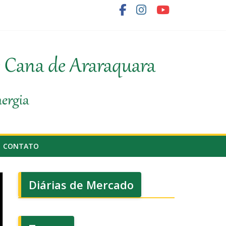
e Cana de Araraquara
e do agronegócio
nergia
CONTATO
Diárias de Mercado