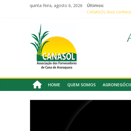
Pular
quinta-feira, agosto 6, 2026
Últimos:
para
CANASOL leva conhecim
o
Canasol marca presença
conteúdo
Canasol
Associados da Canasol
Baile Junino (2026) – C
Agricultores comemora
Associação
dos
Fornecedores
de
Cana
HOME
QUEM SOMOS
AGRONEGÓCI