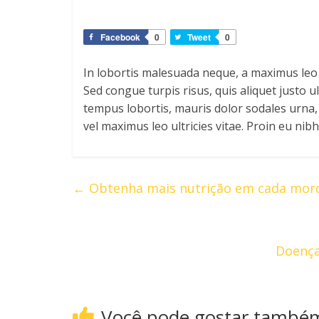
Facebook
0
Tweet
0
In lobortis malesuada neque, a maximus le
Sed congue turpis risus, quis aliquet justo u
tempus lobortis, mauris dolor sodales urna, 
vel maximus leo ultricies vitae. Proin eu nib
←
Obtenha mais nutrição em cada mor
Doença
Você pode gostar també