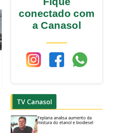
Fique
conectado com
a Canasol
TV Canasol
Feplana analisa aumento da
mistura do etanol e biodiesel