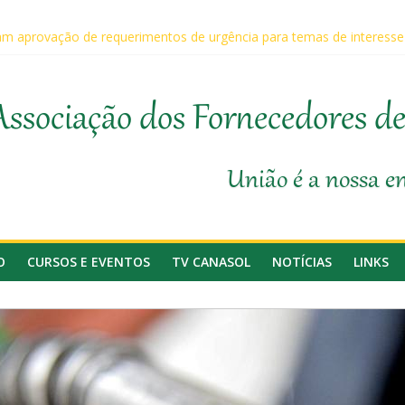
m aprovação de requerimentos de urgência para temas de interess
ento técnico ao produtor de cana
 na 1ª Edição do Fator Biológico da Canaplan
 participam da Coopercitrus Expo 2026
Associação dos Fornecedores d
anasol
União é a nossa e
O
CURSOS E EVENTOS
TV CANASOL
NOTÍCIAS
LINKS