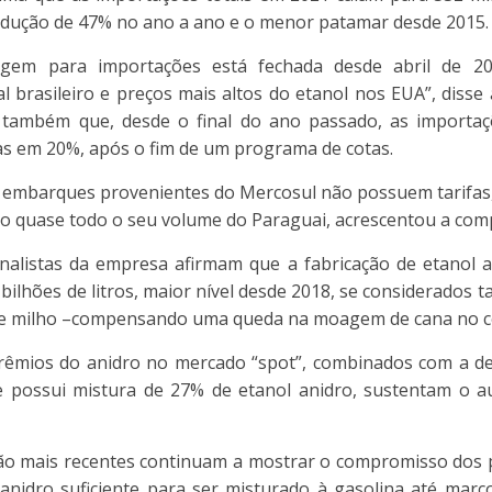
edução de 47% no ano a ano e o menor patamar desde 2015.
ragem para importações está fechada desde abril de 2
al brasileiro e preços mais altos do etanol nos EUA”, diss
 também que, desde o final do ano passado, as importaç
s em 20%, após o fim de um programa de cotas.
 embarques provenientes do Mercosul não possuem tarifas,
o quase todo o seu volume do Paraguai, acrescentou a com
analistas da empresa afirmam que a fabricação de etanol 
0 bilhões de litros, maior nível desde 2018, se considerados t
de milho –compensando uma queda na moagem de cana no ce
prêmios do anidro no mercado “spot”, combinados com a de
 possui mistura de 27% de etanol anidro, sustentam o 
ão mais recentes continuam a mostrar o compromisso dos 
anidro suficiente para ser misturado à gasolina até març