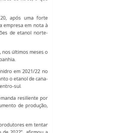
020, após uma forte
e a empresa em nota à
ões de etanol norte-
 nos últimos meses o
panhia.
anidro em 2021/22 no
anto o etanol de cana-
ntro-sul.
manda resiliente por
aumento de produção,
produtores em tentar
o de 2022”, afirmou a