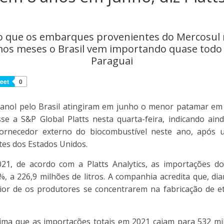
o que os embarques provenientes do Mercosul
timos meses o Brasil vem importando quase todo
Paraguai
eet
0
tanol pelo Brasil atingiram em junho o menor patamar em 
isse a S&P Global Platts nesta quarta-feira, indicando ai
fornecedor externo do biocombustível neste ano, após
tes dos Estados Unidos.
1, de acordo com a Platts Analytics, as importações do
 a 226,9 milhões de litros. A companhia acredita que, dia
or de os produtores se concentrarem na fabricação de et
stima que as importações totais em 2021 caiam para 532 mil