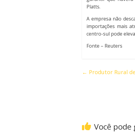
Platts.
A empresa não desca
importações mais atr
centro-sul pode elev
Fonte – Reuters
←
Produtor Rural dev
Você pode