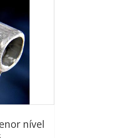
enor nível
s