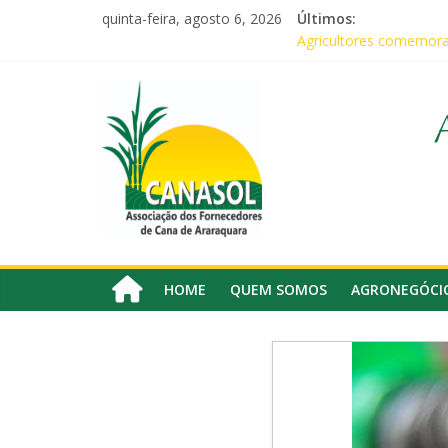
Pular
quinta-feira, agosto 6, 2026
Últimos:
para
Agricultores comemora
o
CANASOL leva conhecim
conteúdo
Canasol
Canasol marca presença
Associados da Canasol
Baile Junino (2026) – C
Associação
dos
Fornecedores
de
Cana
HOME
QUEM SOMOS
AGRONEGÓCI