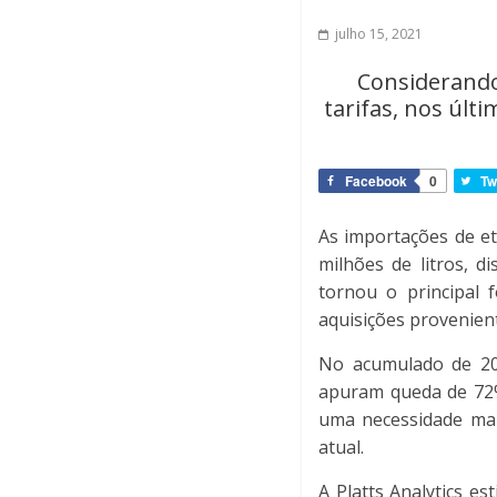
julho 15, 2021
Considerand
tarifas, nos úl
Facebook
0
Tw
As importações de e
milhões de litros, d
tornou o principal 
aquisições provenien
No acumulado de 202
apuram queda de 72%,
uma necessidade mai
atual.
A Platts Analytics e