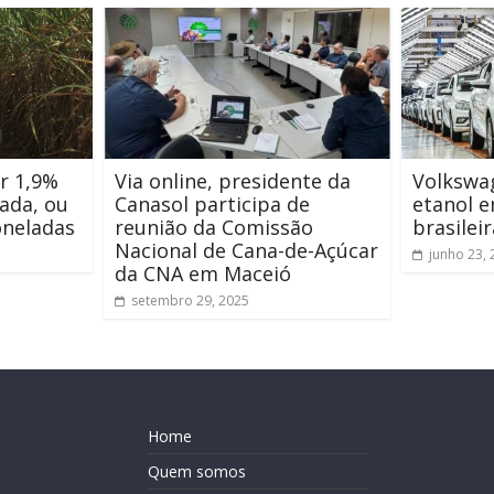
ir 1,9%
Via online, presidente da
Volkswa
ada, ou
Canasol participa de
etanol e
oneladas
reunião da Comissão
brasileir
Nacional de Cana-de-Açúcar
junho 23,
da CNA em Maceió
setembro 29, 2025
Home
Quem somos