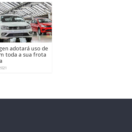
gen adotará uso de
m toda a sua frota
a
 2021