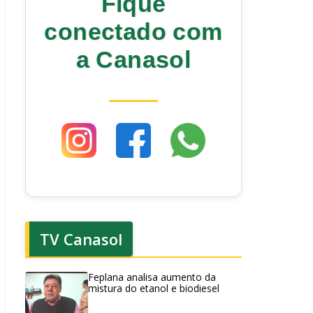
Fique
conectado com
a Canasol
TV Canasol
Feplana analisa aumento da
mistura do etanol e biodiesel