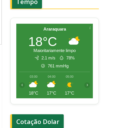
Tempo
Araraquara
18°C
Maioritariamente limpo
2.1 m/s
78%
761
mmHg
03:00
04:00
05:00
06:00
07:00
08:00
‹
›
18°C
17°C
17°C
17°C
17°C
20°
Cotação Dolar