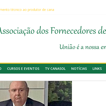
m aprovação de requerimentos de urgência para temas de interess
ento técnico ao produtor de cana
 na 1ª Edição do Fator Biológico da Canaplan
 participam da Coopercitrus Expo 2026
anasol
Associação dos Fornecedores d
União é a nossa e
O
CURSOS E EVENTOS
TV CANASOL
NOTÍCIAS
LINKS