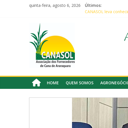
Pular
quinta-feira, agosto 6, 2026
Últimos:
Agricultores comemora
para
CANASOL leva conhecim
o
Canasol marca presença
conteúdo
Canasol
Associados da Canasol
Baile Junino (2026) – C
Associação
dos
Fornecedores
de
Cana
HOME
QUEM SOMOS
AGRONEGÓCI