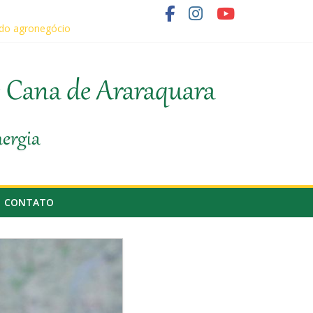
 do agronegócio
o fornecedor de cana
e Cana de Araraquara
nergia
CONTATO