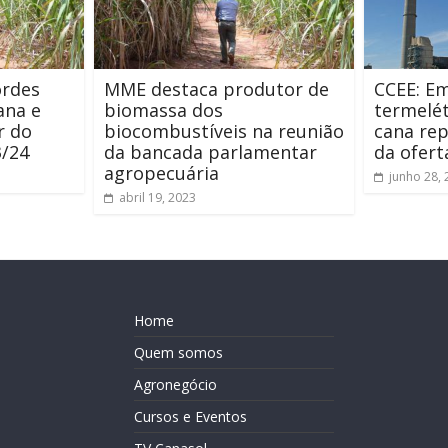
ordes
MME destaca produtor de
CCEE: E
ana e
biomassa dos
termelé
r do
biocombustíveis na reunião
cana re
3/24
da bancada parlamentar
da ofert
agropecuária
junho 28,
abril 19, 2023
Home
Quem somos
Agronegócio
Cursos e Eventos