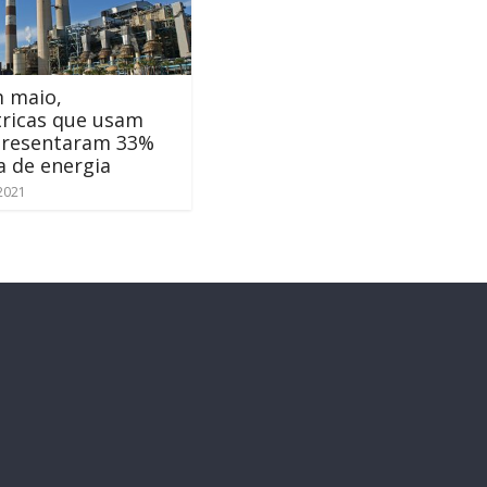
m maio,
tricas que usam
presentaram 33%
a de energia
 2021