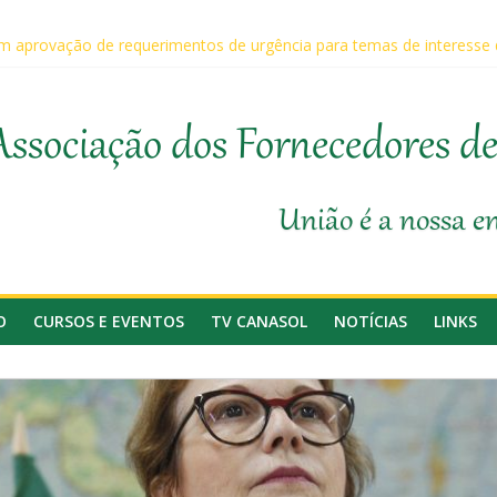
 aprovação de requerimentos de urgência para temas de interesse
ário da Agricultura, Feplana e Canasol mostram a difícil situação d
 na 1ª Edição do Fator Biológico da Canaplan
participam da Coopercitrus Expo 2026
Associação dos Fornecedores d
anasol
União é a nossa e
O
CURSOS E EVENTOS
TV CANASOL
NOTÍCIAS
LINKS