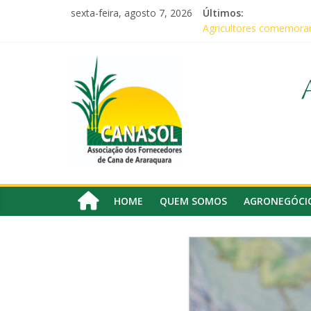
Pular
sexta-feira, agosto 7, 2026
Últimos:
para
Agricultores comemoram
o
Em audiência com Secret
conteúdo
Canasol
Canasol marca presença
Associados da Canasol 
Baile Junino (2026) – C
Associação
dos
Fornecedores
de
Cana
HOME
QUEM SOMOS
AGRONEGÓCI