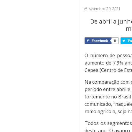
setembro 20, 2021
De abril a jun
me
Facebook
0
Tw
O número de pessoas
aumento de 7,9% ant
Cepea (Centro de Est
Na comparação com o 
período entre abril 
fortemente no Brasil
comunicado, “naquel
ramo agrícola, seja n
Todos os segmentos 
deste ano. O avanço 