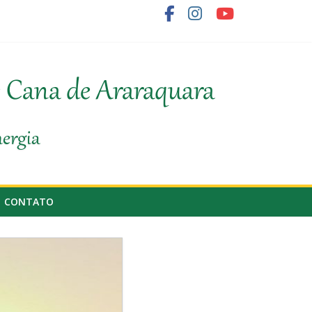
 do agronegócio
o fornecedor de cana
e Cana de Araraquara
nergia
CONTATO