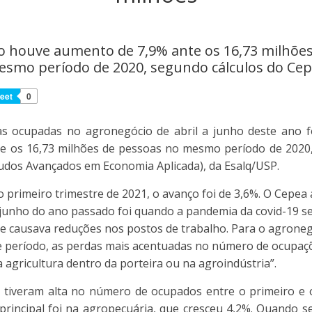
ho houve aumento de 7,9% ante os 16,73 milhõe
smo período de 2020, segundo cálculos do Ce
eet
0
 ocupadas no agronegócio de abril a junho deste ano f
e os 16,73 milhões de pessoas no mesmo período de 2020,
udos Avançados em Economia Aplicada), da Esalq/USP.
primeiro trimestre de 2021, o avanço foi de 3,6%. O Cepea
e junho do ano passado foi quando a pandemia da covid-19 se
 e causava reduções nos postos de trabalho. Para o agronegó
e período, as perdas mais acentuadas no número de ocupa
a agricultura dentro da porteira ou na agroindústria”.
tiveram alta no número de ocupados entre o primeiro e 
principal foi na agropecuária, que cresceu 4,2%. Quando