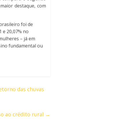
 maior destaque, com
asileiro foi de
1 e 20,07% no
mulheres – já em
sino fundamental ou
etorno das chuvas
o ao crédito rural
→