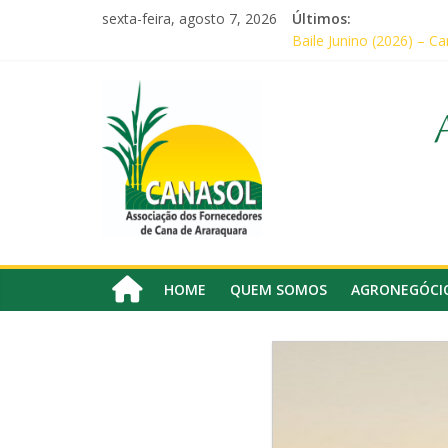
Pular
sexta-feira, agosto 7, 2026
Últimos:
para
Baile Junino (2026) – C
o
Agricultores comemoram
conteúdo
Canasol
Em audiência com Secret
Canasol marca presença
Associados da Canasol 
Associação
dos
Fornecedores
de
Cana
HOME
QUEM SOMOS
AGRONEGÓCI