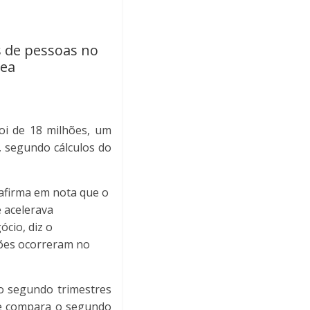
s de pessoas no
pea
oi de 18 milhões, um
 segundo cálculos do
 afirma em nota que o
 acelerava
cio, diz o
ções ocorreram no
o segundo trimestres
 se compara o segundo