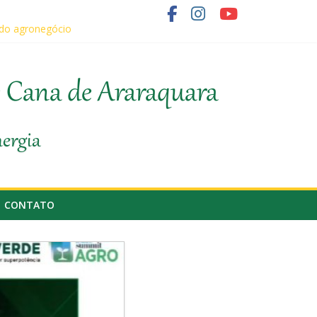
 do agronegócio
o fornecedor de cana
e Cana de Araraquara
nergia
CONTATO