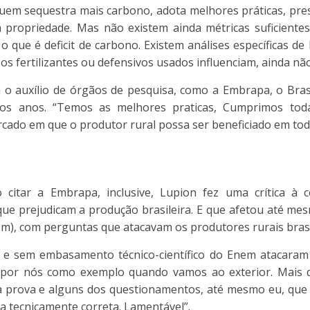
 quem sequestra mais carbono, adota melhores práticas, pre
 propriedade. Mas não existem ainda métricas suficiente
o que é deficit de carbono. Existem análises específicas de 
s fertilizantes ou defensivos usados influenciam, ainda não
m o auxílio de órgãos de pesquisa, como a Embrapa, o Bras
mos anos. “Temos as melhores praticas, Cumprimos tod
cado em que o produtor rural possa ser beneficiado em toda
 citar a Embrapa, inclusive, Lupion fez uma crítica à 
s que prejudicam a produção brasileira. E que afetou até m
m), com perguntas que atacavam os produtores rurais brasi
s e sem embasamento técnico-científico do Enem atacaram 
por nós como exemplo quando vamos ao exterior. Mais d
a prova e alguns dos questionamentos, até mesmo eu, que 
a tecnicamente correta. Lamentável”.