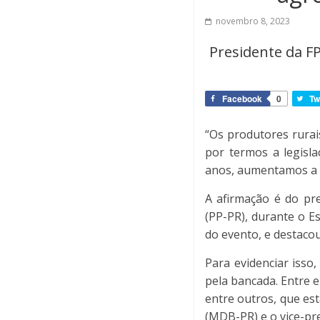
novembro 8, 2023
Presidente da F
Facebook
0
Tw
“Os produtores rurai
por termos a legisla
anos, aumentamos a 
A afirmação é do pr
(PP-PR), durante o E
do evento, e destacou
Para evidenciar isso
pela bancada. Entre 
entre outros, que es
(MDB-PR) e o vice-pr