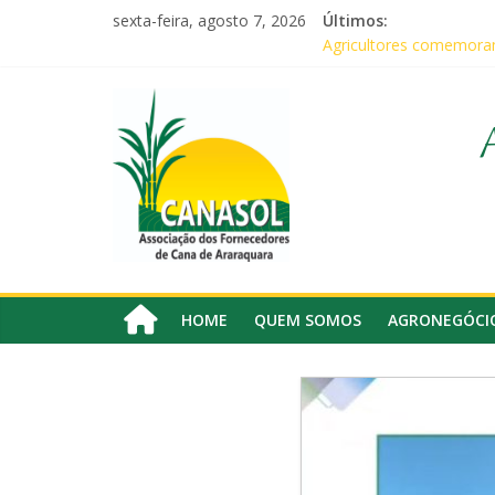
Pular
sexta-feira, agosto 7, 2026
Últimos:
para
Agricultores comemoram
o
Em audiência com Secret
conteúdo
Canasol
Canasol marca presença
Associados da Canasol 
Baile Junino (2026) – C
Associação
dos
Fornecedores
de
Cana
HOME
QUEM SOMOS
AGRONEGÓCI