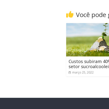
Você pode
Custos subiram 40
setor sucroalcoole
março 25, 2022