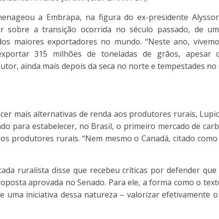
ageou a Embrapa, na figura do ex-presidente Alysson P
r sobre a transição ocorrida no século passado, de u
dos maiores exportadores no mundo. “Neste ano, vivem
xportar 315 milhões de toneladas de grãos, apesar 
utor, ainda mais depois da seca no norte e tempestades no s
er mais alternativas de renda aos produtores rurais, Lup
ado para estabelecer, no Brasil, o primeiro mercado de c
 dos produtores rurais. “Nem mesmo o Canadá, citado como
ada ruralista disse que recebeu críticas por defender que
oposta aprovada no Senado. Para ele, a forma como o texto 
de uma iniciativa dessa natureza – valorizar efetivamente 