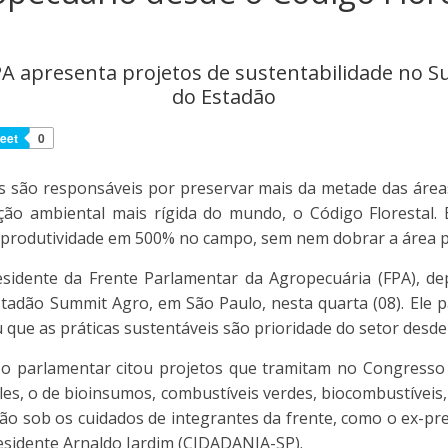
PA apresenta projetos de sustentabilidade no 
do Estadão
eet
0
s são responsáveis por preservar mais da metade das área
ção ambiental mais rígida do mundo, o Código Florestal.
produtividade em 500% no campo, sem nem dobrar a área p
esidente da Frente Parlamentar da Agropecuária (FPA), d
stadão Summit Agro, em São Paulo, nesta quarta (08). Ele p
 que as práticas sustentáveis são prioridade do setor desde 
, o parlamentar citou projetos que tramitam no Congresso
eles, o de bioinsumos, combustíveis verdes, biocombustíveis
tão sob os cuidados de integrantes da frente, como o ex-pr
esidente Arnaldo Jardim (CIDADANIA-SP).