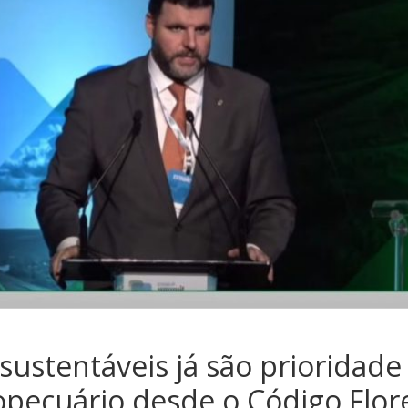
 sustentáveis já são prioridade
opecuário desde o Código Flore