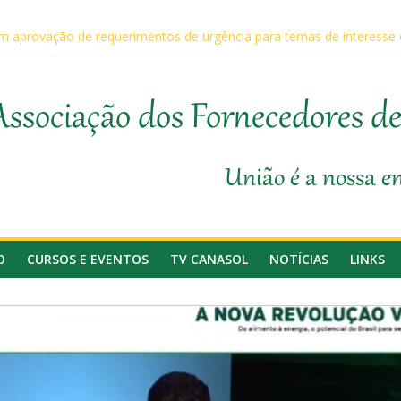
 aprovação de requerimentos de urgência para temas de interesse
ário da Agricultura, Feplana e Canasol mostram a difícil situação d
 na 1ª Edição do Fator Biológico da Canaplan
participam da Coopercitrus Expo 2026
Associação dos Fornecedores d
anasol
União é a nossa e
O
CURSOS E EVENTOS
TV CANASOL
NOTÍCIAS
LINKS