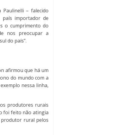
aulinelli – falecido
m país importador de
os o cumprimento do
de nos preocupar a
ul do país”.
ion afirmou que há um
arbono do mundo com a
 exemplo nessa linha,
 os produtores rurais
foi feito não atingia
o produtor rural pelos