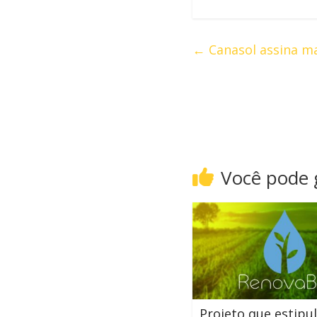
←
Canasol assina ma
Você pode
Projeto que estipu