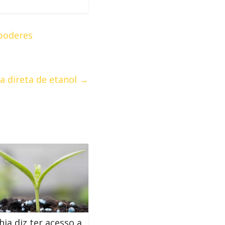
 poderes
a direta de etanol
→
a diz ter acesso a