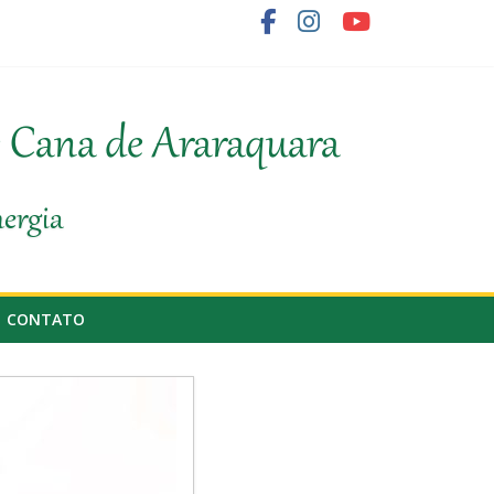
fornecedor de cana
e Cana de Araraquara
nergia
CONTATO