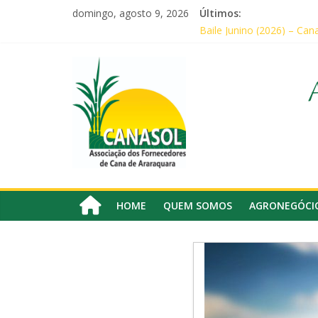
Pular
domingo, agosto 9, 2026
Últimos:
para
Associados da Canasol pa
Baile Junino (2026) – Can
o
CANASOL promove palestra
conteúdo
Canasol
Em audiência com Secretár
Canasol marca presença n
Associação
dos
Fornecedores
de
Cana
HOME
QUEM SOMOS
AGRONEGÓCI