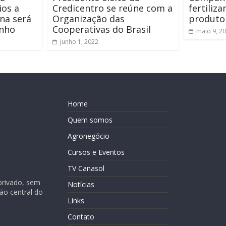
os a
Credicentro se reúne com a
fertiliza
na será
Organização das
produto
unho
Cooperativas do Brasil
maio 9, 2
junho 1, 2022
Home
Quem somos
Agronegócio
Cursos e Eventos
TV Canasol
privado, sem
Notícias
ião central do
Links
Contato