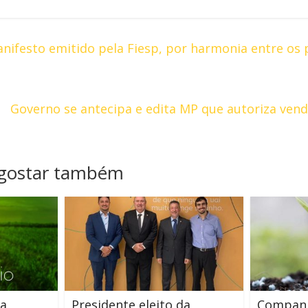
nifesto emitido pela Fiesp, por harmonia entre os
Governo se antecipa e edita MP que autoriza vend
 gostar também
la
Presidente eleito da
Companhi