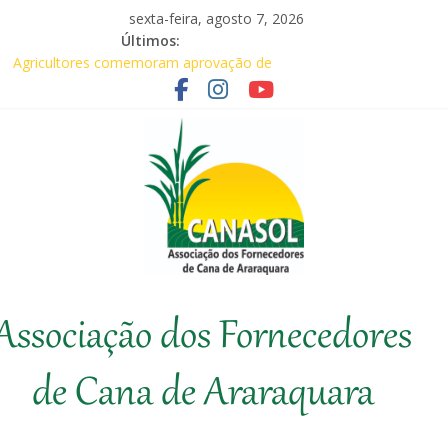
Pular
sexta-feira, agosto 7, 2026
para
Últimos:
Baile Junino (2026) – Canasol
o
Agricultores comemoram aprovação de
conteúdo
requerimentos de urgência para temas de
interesse do agronegócio
Em audiência com Secretário da
Agricultura, Feplana e Canasol mostram a
difícil situação do fornecedor de cana
Canasol marca presença na 1ª Edição do
Fator Biológico da Canaplan
Associados da Canasol participam da
Coopercitrus Expo 2026
Canasol
Associação dos Fornecedores
Associação
dos
de Cana de Araraquara
Fornecedores
de
Cana