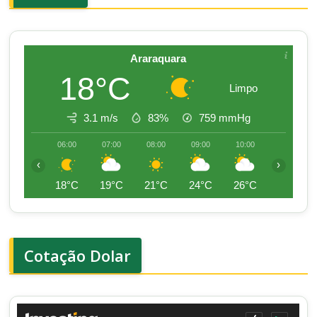
Araraquara
18°C
Limpo
3.1 m/s
83%
759
mmHg
06:00
07:00
08:00
09:00
10:00
11:00
‹
›
18°C
19°C
21°C
24°C
26°C
27°C
Cotação Dolar