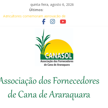
Pular
quinta-feira, agosto 6, 2026
para
Últimos:
Baile Junino (2026) – Canasol
o
Agricultores comemoram aprovação de
conteúdo
requerimentos de urgência para temas de
interesse do agronegócio
CANASOL leva conhecimento técnico ao
produtor de cana
Canasol marca presença na 1ª Edição do
Fator Biológico da Canaplan
Associados da Canasol participam da
Coopercitrus Expo 2026
Canasol
Associação dos Fornecedores
Associação
dos
de Cana de Araraquara
Fornecedores
de
Cana