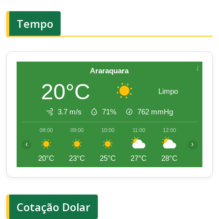
Tempo
Araraquara
20°C
Limpo
3.7 m/s
71%
762
mmHg
08:00
09:00
10:00
11:00
12:00
13:00
‹
›
20°C
23°C
25°C
27°C
28°C
29°C
Cotação Dolar