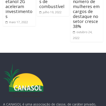
etanol 2G
s de
número de
aceleram
combustível
mulheres em
investimento
cargos de
julho 19, 2022
s
destaque no
setor cresce
maio 17, 2022
38%
outubro 24,
2022
A CANASOL é uma associação de classe, de caráter privado,