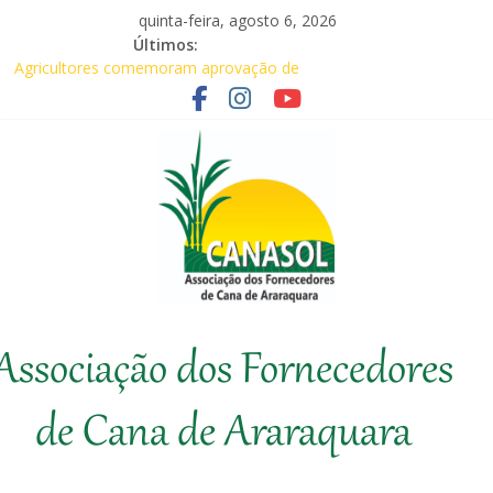
Pular
quinta-feira, agosto 6, 2026
para
Últimos:
o
Agricultores comemoram aprovação de
conteúdo
requerimentos de urgência para temas de
interesse do agronegócio
CANASOL leva conhecimento técnico ao
produtor de cana
Canasol marca presença na 1ª Edição do
Fator Biológico da Canaplan
Associados da Canasol participam da
Coopercitrus Expo 2026
Baile Junino (2026) – Canasol
Canasol
Associação dos Fornecedores
Associação
dos
de Cana de Araraquara
Fornecedores
de
Cana