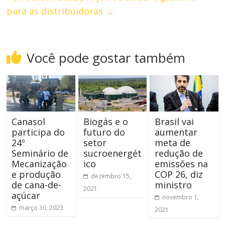
para as distribuidoras
→
Você pode gostar também
Canasol
Biogás e o
Brasil vai
participa do
futuro do
aumentar
24º
setor
meta de
Seminário de
sucroenergét
redução de
Mecanização
ico
emissões na
e produção
COP 26, diz
dezembro 15,
de cana-de-
ministro
2021
açúcar
novembro 1,
março 30, 2023
2021