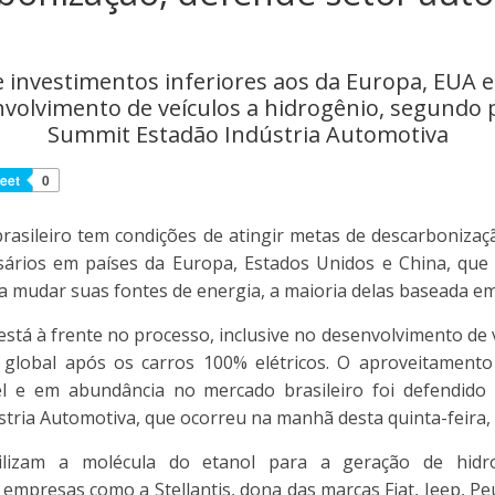
e investimentos inferiores aos da Europa, EUA e
volvimento de veículos a hidrogênio, segundo 
Summit Estadão Indústria Automotiva
eet
0
rasileiro tem condições de atingir metas de descarboniza
ssários em países da Europa, Estados Unidos e China, qu
a mudar suas fontes de energia, a maioria delas baseada em
está à frente no processo, inclusive no desenvolvimento de 
 global após os carros 100% elétricos. O aproveitament
el e em abundância no mercado brasileiro foi defendido 
tria Automotiva, que ocorreu na manhã desta quinta-feira, 
tilizam a molécula do etanol para a geração de hidr
empresas como a Stellantis, dona das marcas Fiat, Jeep, Pe