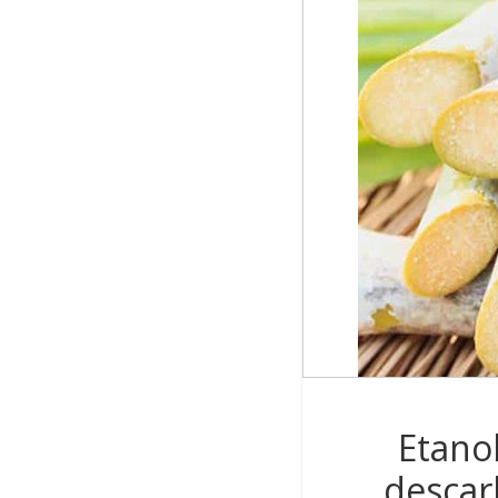
Etano
descar