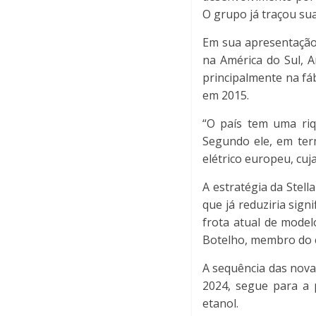
O grupo já traçou sua
Em sua apresentação 
na América do Sul, A
principalmente na fá
em 2015.
“O país tem uma riq
Segundo ele, em ter
elétrico europeu, cuj
A estratégia da Stell
que já reduziria sig
frota atual de model
Botelho, membro do 
A sequência das novas
2024, segue para a p
etanol.