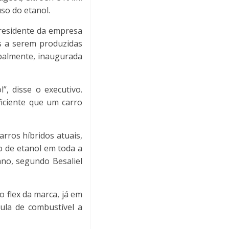
uso do etanol.
presidente da empresa
os a serem produzidas
obalmente, inaugurada
, disse o executivo.
iciente que um carro
arros híbridos atuais,
o de etanol em toda a
ano, segundo Besaliel
o flex da marca, já em
lula de combustível a