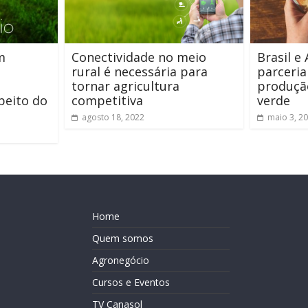
m
Conectividade no meio
Brasil e
rural é necessária para
parceria
tornar agricultura
produçã
peito do
competitiva
verde
agosto 18, 2022
maio 3, 2
Home
Quem somos
Agronegócio
Cursos e Eventos
TV Canasol