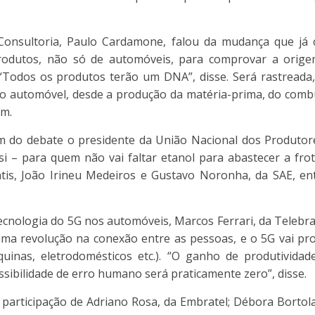
Consultoria, Paulo Cardamone, falou da mudança que já
rodutos, não só de automóveis, para comprovar a orige
“Todos os produtos terão um DNA”, disse. Será rastreada
o automóvel, desde a produção da matéria-prima, do combus
em.
 do debate o presidente da União Nacional dos Produtor
i – para quem não vai faltar etanol para abastecer a frota
ntis, João Irineu Medeiros e Gustavo Noronha, da SAE, e
ecnologia do 5G nos automóveis, Marcos Ferrari, da Telebras
ma revolução na conexão entre as pessoas, e o 5G vai pr
quinas, eletrodomésticos etc.). “O ganho de produtivida
ssibilidade de erro humano será praticamente zero”, disse.
 participação de Adriano Rosa, da Embratel; Débora Bortola