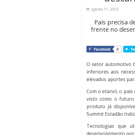
agosto 11, 2023
País precisa d
frente no desen
Facebook
0
Tw
O setor automotivo b
inferiores aos nece
elevados aportes par
Com o etanol, o país 
visto como o futuro
produto já disponív
Summit Estadão Indús
Tecnologias que u
desenvolvimento por 