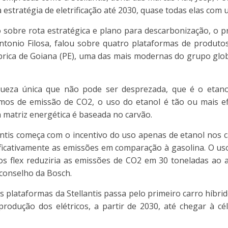
 estratégia de eletrificação até 2030, quase todas elas com 
sobre rota estratégica e plano para descarbonização, o 
ntonio Filosa, falou sobre quatro plataformas de produt
brica de Goiana (PE), uma das mais modernas do grupo gl
ueza única que não pode ser desprezada, que é o etanol”
mos de emissão de CO2, o uso do etanol é tão ou mais ef
a matriz energética é baseada no carvão.
antis começa com o incentivo do uso apenas de etanol nos c
nificativamente as emissões em comparação à gasolina. O us
os flex reduziria as emissões de CO2 em 30 toneladas ao 
conselho da Bosch.
 plataformas da Stellantis passa pelo primeiro carro híbrid
rodução dos elétricos, a partir de 2030, até chegar à cé