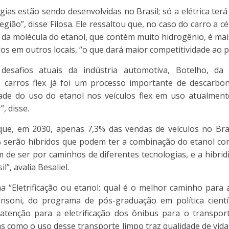
gias estão sendo desenvolvidas no Brasil; só a elétrica ter
egião”, disse Filosa. Ele ressaltou que, no caso do carro a cé
 da molécula do etanol, que contém muito hidrogênio, é mai
os em outros locais, “o que dará maior competitividade ao pa
desafios atuais da indústria automotiva, Botelho, da
 carros flex já foi um processo importante de descarb
ade do uso do etanol nos veículos flex em uso atualment
, disse.
que, em 2030, apenas 7,3% das vendas de veículos no Bra
% serão híbridos que podem ter a combinação do etanol co
m de ser por caminhos de diferentes tecnologias, e a hibri
l”, avalia Besaliel.
 “Eletrificação ou etanol: qual é o melhor caminho para 
onsoni, do programa de pós-graduação em política científ
tenção para a eletrificação dos ônibus para o transporte
s como o uso desse transporte limpo traz qualidade de vid