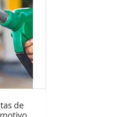
tas de
omotivo