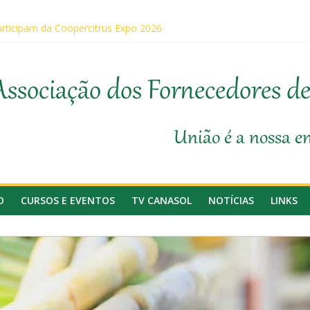
rticipam da Coopercitrus Expo 2026
asol
 sobre prevenção de incêndios em canaviais e áreas rurais
io da Agricultura, Feplana e Canasol mostram a difícil situação do 
Associação dos Fornecedores d
a 1ª Edição do Fator Biológico da Canaplan
União é a nossa e
O
CURSOS E EVENTOS
TV CANASOL
NOTÍCIAS
LINKS