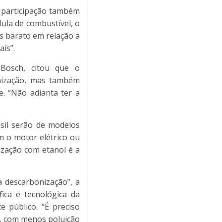
á participação também
lula de combustível, o
s barato em relação a
ís”.
 Bosch, citou que o
onização, mas também
e. “Não adianta ter a
sil serão de modelos
m o motor elétrico ou
dização com etanol é a
a descarbonização”, a
ica e tecnológica da
 público. “É preciso
a, com menos poluição