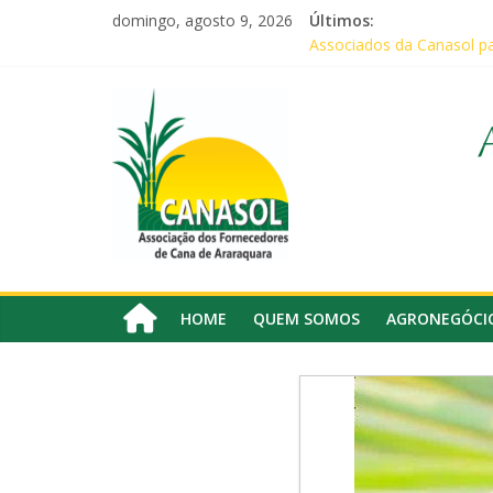
Pular
domingo, agosto 9, 2026
Últimos:
para
Associados da Canasol pa
o
Baile Junino (2026) – Can
conteúdo
Canasol
CANASOL promove palestra
Em audiência com Secretár
Canasol marca presença n
Associação
dos
Fornecedores
de
Cana
HOME
QUEM SOMOS
AGRONEGÓCI