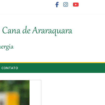
fornecedor de cana
e Cana de Araraquara
nergia
CONTATO