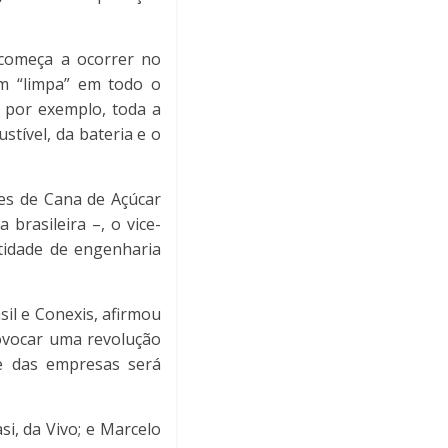
 começa a ocorrer no
m “limpa” em todo o
, por exemplo, toda a
tível, da bateria e o
es de Cana de Açúcar
 brasileira –, o vice-
ntidade de engenharia
il e Conexis, afirmou
ovocar uma revolução
de das empresas será
si, da Vivo; e Marcelo