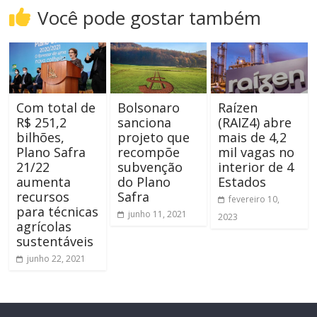
Você pode gostar também
Com total de
Bolsonaro
Raízen
R$ 251,2
sanciona
(RAIZ4) abre
bilhões,
projeto que
mais de 4,2
Plano Safra
recompõe
mil vagas no
21/22
subvenção
interior de 4
aumenta
do Plano
Estados
recursos
Safra
fevereiro 10,
para técnicas
junho 11, 2021
2023
agrícolas
sustentáveis
junho 22, 2021