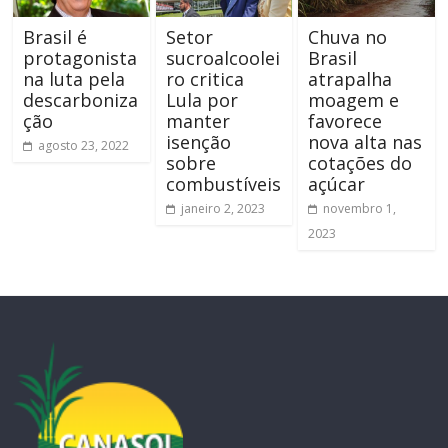
Brasil é
Setor
Chuva no
protagonista
sucroalcoolei
Brasil
na luta pela
ro critica
atrapalha
descarboniza
Lula por
moagem e
ção
manter
favorece
isenção
nova alta nas
agosto 23, 2022
sobre
cotações do
combustíveis
açúcar
janeiro 2, 2023
novembro 1,
2023