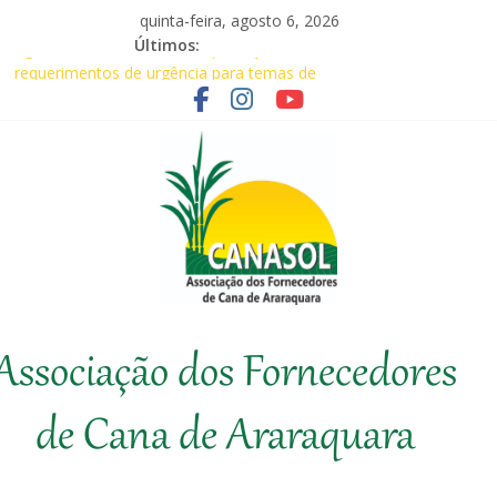
Pular
quinta-feira, agosto 6, 2026
para
Últimos:
Agricultores comemoram aprovação de
o
requerimentos de urgência para temas de
conteúdo
interesse do agronegócio
CANASOL leva conhecimento técnico ao
produtor de cana
Canasol marca presença na 1ª Edição do
Fator Biológico da Canaplan
Associados da Canasol participam da
Coopercitrus Expo 2026
Baile Junino (2026) – Canasol
Canasol
Associação dos Fornecedores
Associação
dos
de Cana de Araraquara
Fornecedores
de
Cana