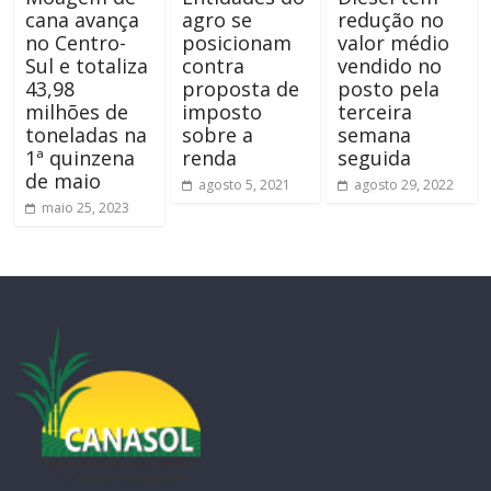
cana avança
agro se
redução no
no Centro-
posicionam
valor médio
Sul e totaliza
contra
vendido no
43,98
proposta de
posto pela
milhões de
imposto
terceira
toneladas na
sobre a
semana
1ª quinzena
renda
seguida
de maio
agosto 5, 2021
agosto 29, 2022
maio 25, 2023