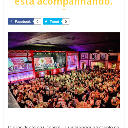
está acompanhando.
Facebook
0
Tweet
0
O presidente da Canasol – Luis Henrique Scabelo de