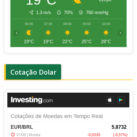
1.3 m/s
70%
760
mmHg
06:00
07:00
08:00
09:00
10:00
11:00
‹
›
19°C
19°C
22°C
25°C
28°C
30°C
Cotação Dolar