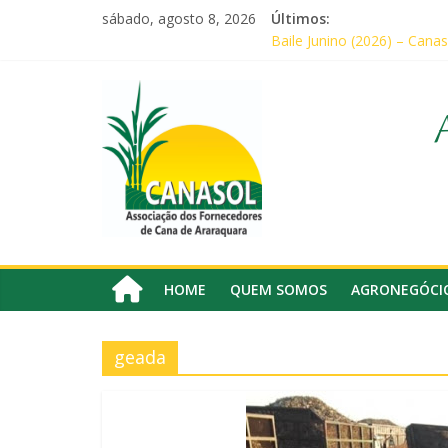
Pular
sábado, agosto 8, 2026
Últimos:
para
Baile Junino (2026) – Canas
o
CANASOL promove palestra 
conteúdo
Canasol
Em audiência com Secretári
Canasol marca presença na
Associados da Canasol par
Associação
dos
Fornecedores
de
Cana
HOME
QUEM SOMOS
AGRONEGÓCI
geada