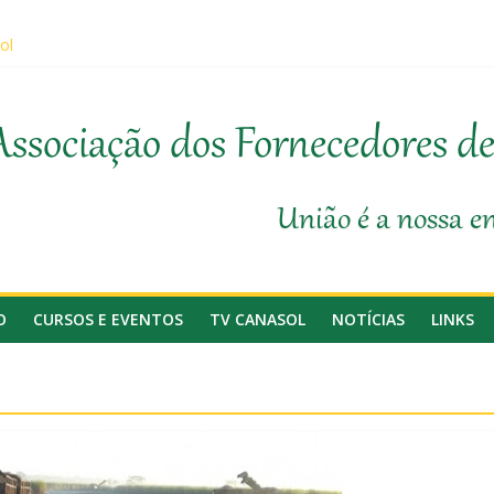
ol
sobre prevenção de incêndios em canaviais e áreas rurais
o da Agricultura, Feplana e Canasol mostram a difícil situação do f
 1ª Edição do Fator Biológico da Canaplan
Associação dos Fornecedores d
ticipam da Coopercitrus Expo 2026
União é a nossa e
O
CURSOS E EVENTOS
TV CANASOL
NOTÍCIAS
LINKS