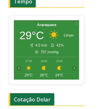
Tempo
Araraquara
29°C
Limpo
4.2 m/s
41%
757
mmHg
17:00
18:00
19:00
20:00
21:00
22:00
‹
›
29°C
26°C
24°C
23°C
22°C
22°
Cotação Dolar