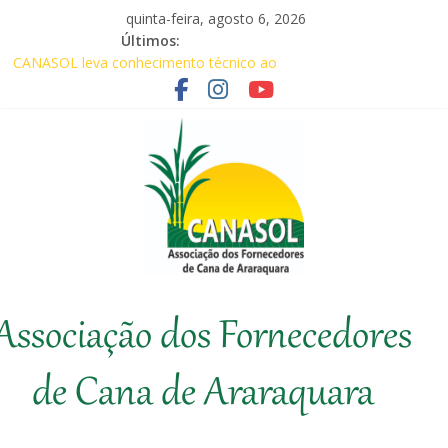
Pular
quinta-feira, agosto 6, 2026
para
Últimos:
o
CANASOL leva conhecimento técnico ao
conteúdo
produtor de cana
Canasol marca presença na 1ª Edição do
Fator Biológico da Canaplan
Associados da Canasol participam da
Coopercitrus Expo 2026
Baile Junino (2026) – Canasol
Agricultores comemoram aprovação de
requerimentos de urgência para temas de
interesse do agronegócio
Canasol
Associação dos Fornecedores
Associação
dos
de Cana de Araraquara
Fornecedores
de
Cana