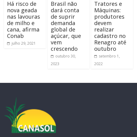
Há risco de
Brasil não
Tratores e
nova geada
dará conta
Máquinas:
nas lavouras
de suprir
produtores
de milho e
demanda
devem
cana, afirma
global de
realizar
Conab
açúcar, que
cadastro no
vem
Renagro até
julho 29, 2021
crescendo
outubro
outubro 30,
setembro 1,
2023
2022